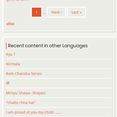
Pagination
Current
1
…
Next
Next ›
Last
Last »
page
page
page
अधिक
Recent content in other Languages
Kyu ?
Nirmala
Ram Chandra Series
माँ!
Mrityu Shaiya- Shayari
"chalte rhna hai"
I am proud of you my Child …….