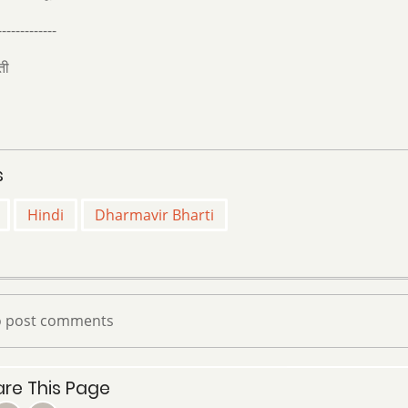
-------------
ती
s
Hindi
Dharmavir Bharti
 post comments
re This Page