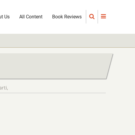
t Us
All Content
Book Reviews
rti
,