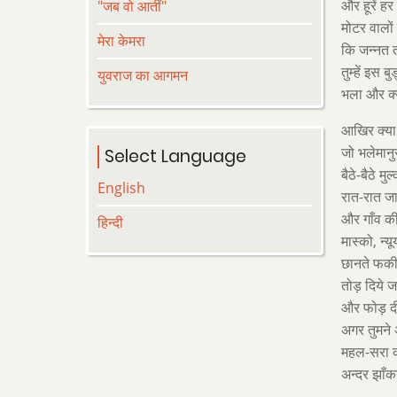
और हूरें हर
"जब वो आतीं"
मोटर वालों
मेरा केमरा
कि जन्नत त
तुम्हें इस ब
युवराज का आगमन
भला और क्य
आखिर क्या द
जो भलेमानु
Select Language
बैठे-बैठे म
English
रात-रात जाग
और गाँव की
हिन्दी
मास्को, न्
छानते फकीर
तोड़ दिये जा
और फोड़ दी
अगर तुमने
महल-सरा क
अन्दर झाँ