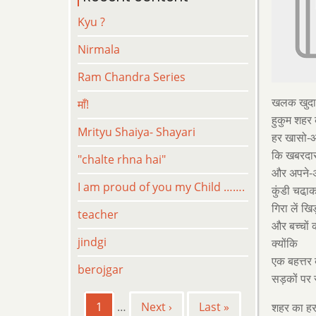
Kyu ?
Nirmala
Ram Chandra Series
खलक खुदा 
माँ!
हुकुम शहर
Mrityu Shaiya- Shayari
हर खासो-आ
कि खबरदार 
"chalte rhna hai"
और अपने-अप
I am proud of you my Child …….
कुंडी चढा़क
गिरा लें खि
teacher
और बच्चों 
jindgi
क्योंकि
एक बहत्तर
berojgar
सड़कों पर
Pagination
Current
1
…
Next
Next ›
Last
Last »
शहर का हर