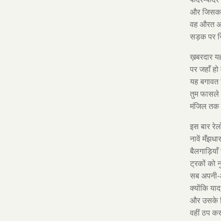
और जिसका 
वह औरत आ
सड़क पर 
ख़बरदार यह 
पर जहाँ हो 
यह बगावत न
तुम फासले
मंजिल तक प
इस बार रेलो
नावें मँझधार
बैलगाड़िया
ट्रकों को 
सब अपनी-
क्योंकि या
और उसके लि
वहीं ठप कर