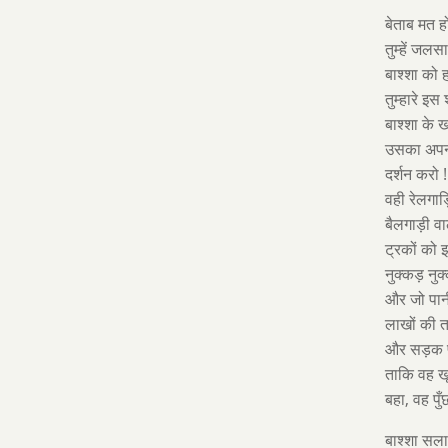
बेताब मत ह
तुम्हें जलस
बाश्शा को ह
तुम्हारे इस
बाश्शा के ख
उसका अपना
दर्शन करो !
वही रेलगाड़ि
बैलगाड़ी व
ट्रकों को 
नुक्कड़ नुक
और जो पानी
लाखों की ता
और सड़क प
ताकि वह खू
बहा, वह पुँ
बाश्शा सला