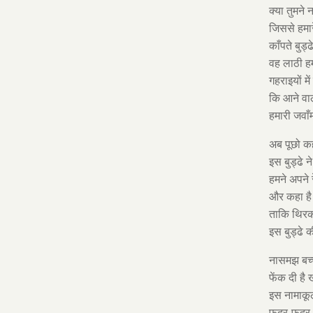
क्या तुमने 
जिससे हमार
काँपते बुड्
वह लाठी हम
गहराइयों में
कि आने वाल
हमारी जवाँमर
अब पूछो कह
इस बुड्ढे 
हमने अपने र
और कहा है 
ताकि थिरकत
इस बुड्ढे
नासमझ बच्च
फेंक दी है
इस नामाकूल
फदर-फदर भा