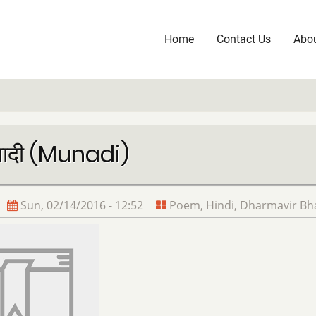
Home
Contact Us
Abou
Main
navigation
नादी (Munadi)
Sun, 02/14/2016 - 12:52
Poem
,
Hindi
,
Dharmavir Bha