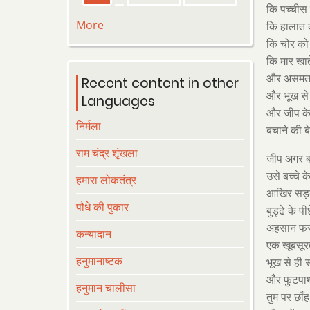
page
page
page
कि पच्चीस 
More
कि हालात 
कि चोर को 
कि मार खा
और असमत 
Recent content in other
और भूख से 
Languages
और जीप के 
निर्मला
बचाने की ब
राम चंद्र शृंखला
जीप अगर बा
उसे बच्चे क
हमारा लोकतंत्र
आखिर सड़क 
पौधे की पुकार
बुड्ढे के पी
अहसान फरामो
कन्यादान
एक खूबसूरत
हनुमानाष्टक
भूख से ही सह
और फुटपाथो
हनुमान चालीसा
तुम पर छाँह 