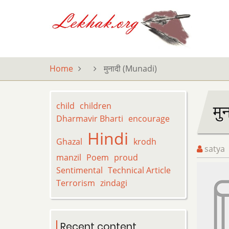
Skip
to
main
content
Home
मुनादी (Munadi)
child
children
मु
Dharmavir Bharti
encourage
Hindi
Ghazal
krodh
satya
manzil
Poem
proud
Sentimental
Technical Article
Terrorism
zindagi
Recent content