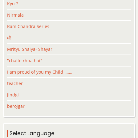
Kyu ?
Nirmala
Ram Chandra Series
माँ!
Mrityu Shaiya- Shayari
"chalte rhna hai"
I am proud of you my Child …….
teacher
jindgi
berojgar
Select Language