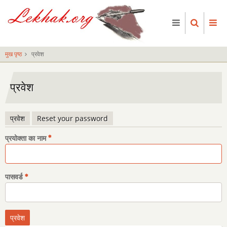
Skip
to
main
content
मुख पृष्ठ
प्रवेश
प्रवेश
प्रवेश
Reset your password
प्राथमिक
प्रयोक्ता का नाम
टैब्स
पासवर्ड