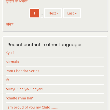
युवराज का आगमन
Pagination
Current
1
…
Next
Next ›
Last
Last »
page
page
page
अधिक
Recent content in other Languages
Kyu ?
Nirmala
Ram Chandra Series
माँ!
Mrityu Shaiya- Shayari
"chalte rhna hai"
I am proud of you my Child …….